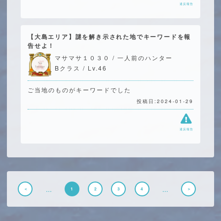
違反報告
【大島エリア】謎を解き示された地でキーワードを報
告せよ！
マサマサ１０３０ / 一人前のハンター
Bクラス / Lv.46
ご当地のものがキーワードでした
投稿日:2024-01-29
違反報告
...
...
＜
1
2
3
4
＞